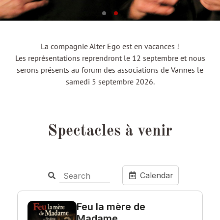
Inscrivez-vous à la
La compagnie Alter Ego est en vacances !
newsletter !
Les représentations reprendront le 12 septembre et nous
serons présents au forum des associations de Vannes le
samedi 5 septembre 2026.
Ne ratez aucune actualité de la Compagnie Alter Ego en vous
inscrivant à notre newsletter !
Spectacles à venir
JE M'INSCRIS