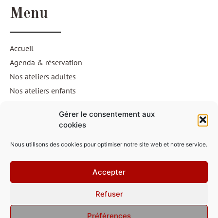
Menu
Accueil
Agenda & réservation
Nos ateliers adultes
Nos ateliers enfants
Souvenirs
Gérer le consentement aux
Contact
cookies
Nous utilisons des cookies pour optimiser notre site web et notre service.
contact@compagniealterego.fr
Accepter
3 rue de la Loi,
Derrière la salle de sports Richemont,
Refuser
RDC de l'ancienne UBS faculté de droit, 56000 Vannes.
Préférences