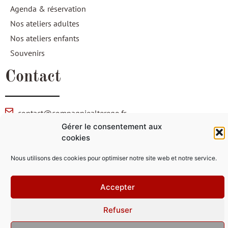
Agenda & réservation
Nos ateliers adultes
Nos ateliers enfants
Souvenirs
Contact
contact@compagniealterego.fr
Gérer le consentement aux
3 rue de la Loi,
cookies
Derrière la salle de sports Richemont,
RDC de l'ancienne UBS faculté de droit, 56000 Vannes.
Nous utilisons des cookies pour optimiser notre site web et notre service.
© Copyright 2026 Compagnie Alter Ego | Tous droit réservés. |
Mentions légales
|
Politique de confidentialité
Accepter
Propulsé par l’
Agence Éclosion
Refuser